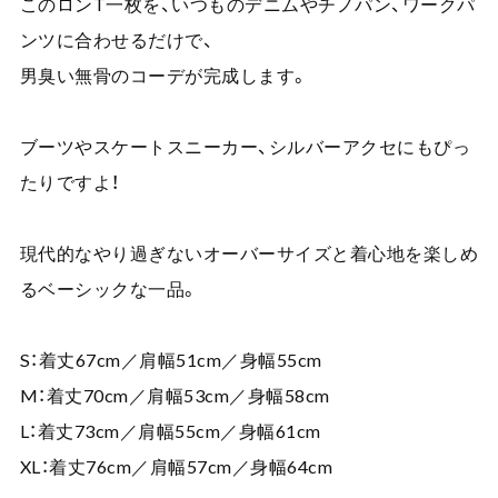
このロンT一枚を、いつものデニムやチノパン、ワークパ
ンツに合わせるだけで、
男臭い無骨のコーデが完成します。
ブーツやスケートスニーカー、シルバーアクセにもぴっ
たりですよ！
現代的なやり過ぎないオーバーサイズと着心地を楽しめ
るベーシックな一品。
S：着丈67cm／肩幅51cm／身幅55cm
M：着丈70cm／肩幅53cm／身幅58cm
L：着丈73cm／肩幅55cm／身幅61cm
XL：着丈76cm／肩幅57cm／身幅64cm