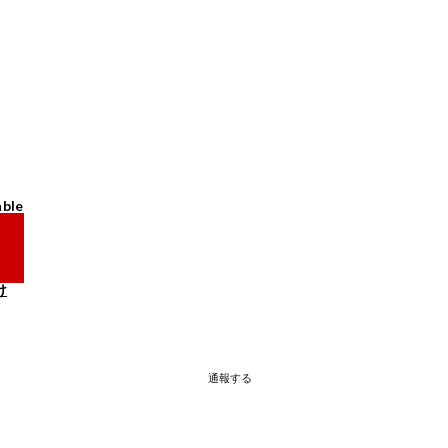
able
け
通報する