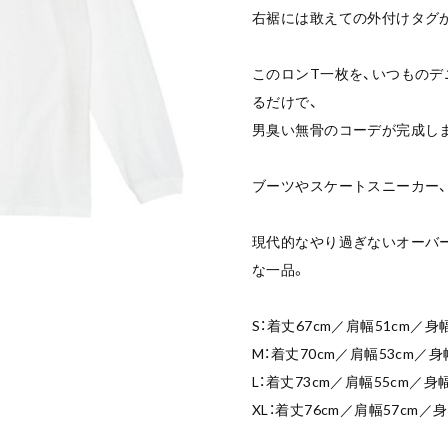
右裾には敢えての外付けタグ
このロンT一枚を、いつものデ
るだけで、
男臭い無骨のコーデが完成し
ブーツやスケートスニーカー、
現代的なやり過ぎないオーバ
な一品。
S：着丈67cm／肩幅51cm／身幅
M：着丈70cm／肩幅53cm／身
L：着丈73cm／肩幅55cm／身幅
XL：着丈76cm／肩幅57cm／身