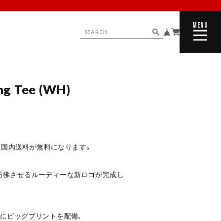
MENU
CLOSE
ng Tee (WH)
で、国内送料が無料になります。
彷彿させるルーディーな新ロゴが完成し
にビッグプリントを配備、