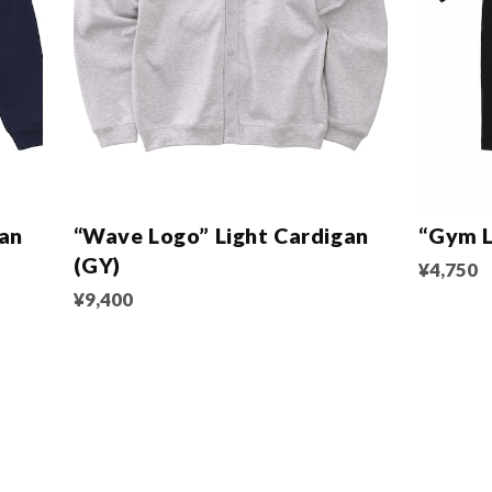
gan
“Wave Logo” Light Cardigan
“Gym L
(GY)
¥4,750
¥9,400