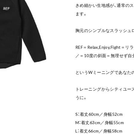
きめ細かい生地感が、通常の
ます。
胸元のシンプルなスラッシュ
REF＝Relax,Enjoy,Fig
／＝10度の斜面＝無理せず自
というWミーニングであなた
トレーニングからシティユー
うに。
S：着丈60cm／身幅52cm
M：着丈63cm／身幅55cm
L：着丈66cm／身幅58cm