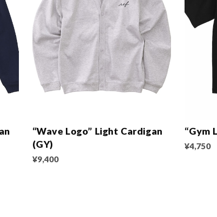
gan
“Wave Logo” Light Cardigan
“Gym L
(GY)
¥4,750
¥9,400