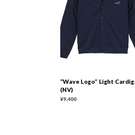
“Wave Logo” Light Cardi
(NV)
¥9,400