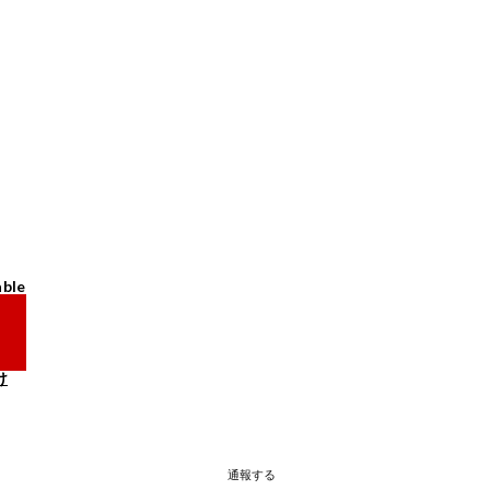
able
け
通報する